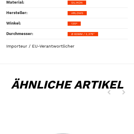
Material‍:
SILIKON
Hersteller‍:
ARLOWS
Winkel‍:
135°
Durchmesser‍:
Ø 60MM / 2,375"
Importeur / EU-Verantwortlicher
ÄHNLICHE ARTIKEL