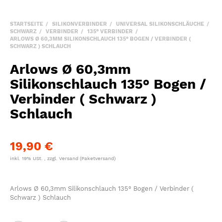
STARTSEITE
SILIKONVERBINDER
UNIVERSAL SILIKONSCHLÄUCHE
SCHWARZ
VERBINDER
135° VERBINDER
ARLOWS Ø 60,3MM SILIKONSCHLAUCH 135° BOGEN / VERBINDER (
SCHWARZ ) SCHLAUCH
Arlows Ø 60,3mm
Silikonschlauch 135° Bogen /
Verbinder ( Schwarz )
Schlauch
19,90 €
inkl. 19% USt. , zzgl.
Versand
(Paketversand)
Arlows Ø 60,3mm Silikonschlauch 135° Bogen / Verbinder (
Schwarz ) Schlauch