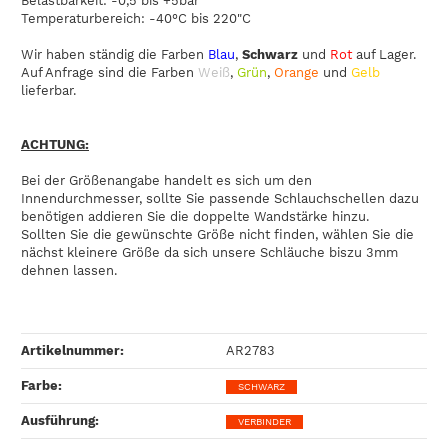
Belastbarkeit: -0,5 bis +5bar
Temperaturbereich: -40°C bis 220"C
Wir haben ständig die Farben
Blau
,
Schwarz
und
Rot
auf Lager.
Auf Anfrage sind die Farben
Weiß
,
Grün
,
Orange
und
Gelb
lieferbar.
ACHTUNG:
Bei der Größenangabe handelt es sich um den
Innendurchmesser, sollte Sie passende Schlauchschellen dazu
benötigen addieren Sie die doppelte Wandstärke hinzu.
Sollten Sie die gewünschte Größe nicht finden, wählen Sie die
nächst kleinere Größe da sich unsere Schläuche biszu 3mm
dehnen lassen.
Artikelnummer:
AR2783
Farbe‍:
SCHWARZ
Ausführung‍:
VERBINDER