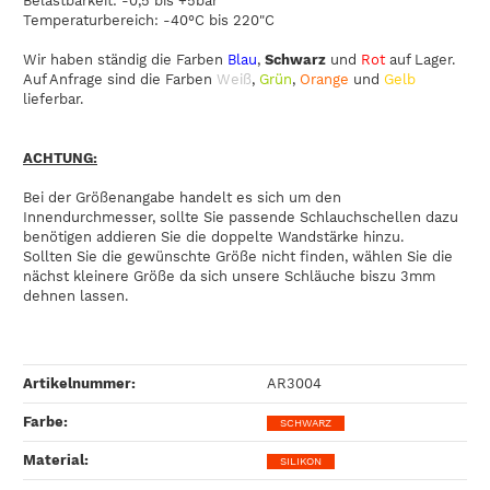
Belastbarkeit: -0,5 bis +5bar
Temperaturbereich: -40°C bis 220"C
Wir haben ständig die Farben
Blau
,
Schwarz
und
Rot
auf Lager.
Auf Anfrage sind die Farben
Weiß
,
Grün
,
Orange
und
Gelb
lieferbar.
ACHTUNG:
Bei der Größenangabe handelt es sich um den
Innendurchmesser, sollte Sie passende Schlauchschellen dazu
benötigen addieren Sie die doppelte Wandstärke hinzu.
Sollten Sie die gewünschte Größe nicht finden, wählen Sie die
nächst kleinere Größe da sich unsere Schläuche biszu 3mm
dehnen lassen.
Artikelnummer:
AR3004
Farbe‍:
SCHWARZ
Material‍:
SILIKON