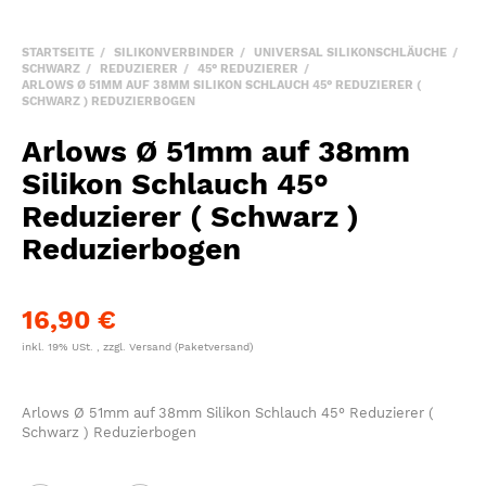
STARTSEITE
SILIKONVERBINDER
UNIVERSAL SILIKONSCHLÄUCHE
SCHWARZ
REDUZIERER
45° REDUZIERER
ARLOWS Ø 51MM AUF 38MM SILIKON SCHLAUCH 45° REDUZIERER (
SCHWARZ ) REDUZIERBOGEN
Arlows Ø 51mm auf 38mm
Silikon Schlauch 45°
Reduzierer ( Schwarz )
Reduzierbogen
16,90 €
inkl. 19% USt. , zzgl.
Versand
(Paketversand)
Arlows Ø 51mm auf 38mm Silikon Schlauch 45° Reduzierer (
Schwarz ) Reduzierbogen