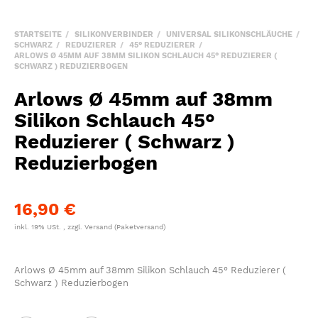
STARTSEITE
SILIKONVERBINDER
UNIVERSAL SILIKONSCHLÄUCHE
SCHWARZ
REDUZIERER
45° REDUZIERER
ARLOWS Ø 45MM AUF 38MM SILIKON SCHLAUCH 45° REDUZIERER (
SCHWARZ ) REDUZIERBOGEN
Arlows Ø 45mm auf 38mm
Silikon Schlauch 45°
Reduzierer ( Schwarz )
Reduzierbogen
16,90 €
inkl. 19% USt. , zzgl.
Versand
(Paketversand)
Arlows Ø 45mm auf 38mm Silikon Schlauch 45° Reduzierer (
Schwarz ) Reduzierbogen