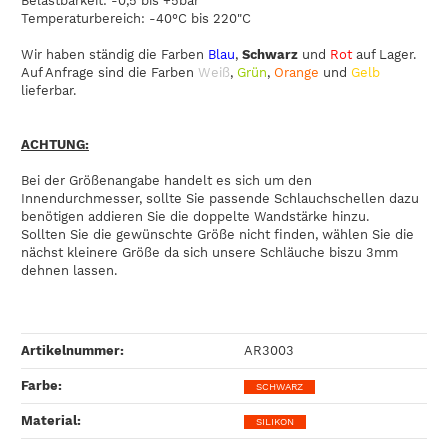
Belastbarkeit: -0,5 bis +5bar
Temperaturbereich: -40°C bis 220"C
Wir haben ständig die Farben
Blau
,
Schwarz
und
Rot
auf Lager.
Auf Anfrage sind die Farben
Weiß
,
Grün
,
Orange
und
Gelb
lieferbar.
ACHTUNG:
Bei der Größenangabe handelt es sich um den
Innendurchmesser, sollte Sie passende Schlauchschellen dazu
benötigen addieren Sie die doppelte Wandstärke hinzu.
Sollten Sie die gewünschte Größe nicht finden, wählen Sie die
nächst kleinere Größe da sich unsere Schläuche biszu 3mm
dehnen lassen.
Artikelnummer:
AR3003
Farbe‍:
SCHWARZ
Material‍:
SILIKON