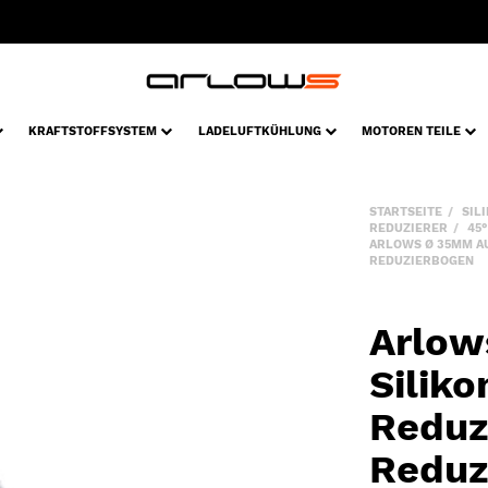
KRAFTSTOFFSYSTEM
LADELUFTKÜHLUNG
MOTOREN TEILE
STARTSEITE
SIL
REDUZIERER
45
ARLOWS Ø 35MM AU
REDUZIERBOGEN
Arlow
Silik
Reduz
Reduz