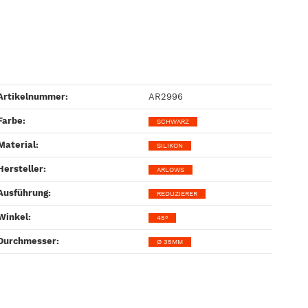
Artikelnummer:
AR2996
Farbe‍:
SCHWARZ
Material‍:
SILIKON
Hersteller‍:
ARLOWS
Ausführung‍:
REDUZIERER
Winkel‍:
45°
Durchmesser‍:
Ø 35MM