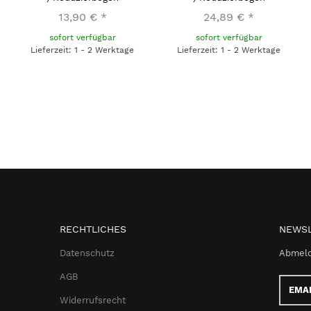
13,90 €
*
24,89 €
*
sofort verfügbar
sofort verfügbar
Lieferzeit: 1 - 2 Werktage
Lieferzeit: 1 - 2 Werktage
RECHTLICHES
NEWSL
Datenschutz
Abmeld
AGB
Email-
Adress
Widerrufsrecht