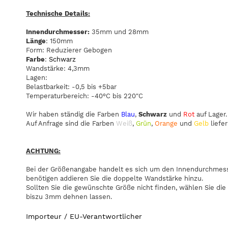
Technische Details:
Innendurchmesser:
35mm und 28mm
Länge
: 150mm
Form: Reduzierer Gebogen
Farbe
:
Schwarz
Wandstärke: 4,3mm
Lagen:
Belastbarkeit: -0,5 bis +5bar
Temperaturbereich: -40°C bis 220"C
Wir haben ständig die Farben
Blau
,
Schwarz
und
Rot
auf Lager.
Auf Anfrage sind die Farben
Weiß
,
Grün
,
Orange
und
Gelb
liefer
ACHTUNG:
Bei der Größenangabe handelt es sich um den Innendurchmesse
benötigen addieren Sie die doppelte Wandstärke hinzu.
Sollten Sie die gewünschte Größe nicht finden, wählen Sie die
biszu 3mm dehnen lassen.
Importeur / EU-Verantwortlicher