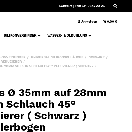
Kontakt
| +49 511 984229 25
Anmelden
0,00 €
SILIKONVERBINDER
WASSER- & ÖLKÜHLUNG
IKONVERBINDER
UNIVERSAL SILIKONSCHLÄUCHE
SCHWARZ
° REDUZIERER
F 28MM SILIKON SCHLAUCH 45° REDUZIERER ( SCHWARZ )
s Ø 35mm auf 28mm
on Schlauch 45°
ierer ( Schwarz )
ierbogen