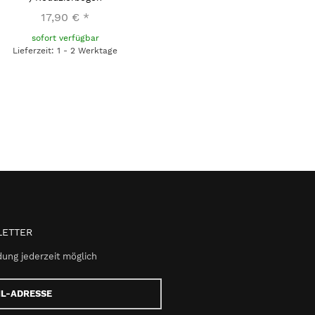
17,90 €
*
sofort verfügbar
Lieferzeit: 1 - 2 Werktage
ETTER
ung jederzeit möglich
e