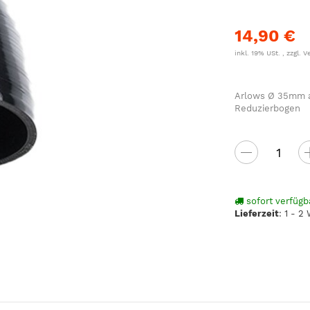
14,90 €
inkl. 19% USt. , zzgl.
V
Arlows Ø 35mm a
Reduzierbogen
sofort verfügb
Lieferzeit
:
1 - 2