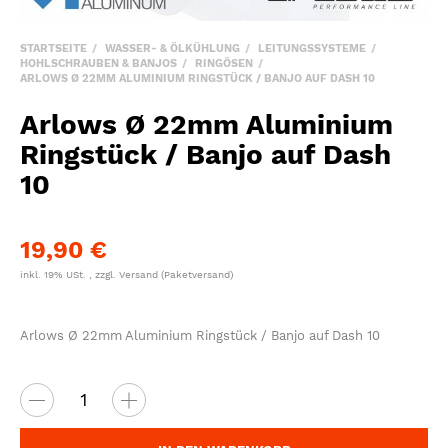
STARTSEITE
WASSER- & ÖLKÜHLUNG
LEITUNGSSYSTEME
HOHLSCHRAUBEN & BANJOS
RINGÖSEN
ARLOWS Ø 22MM ALUMINIUM RINGSTÜCK / BANJO AUF DASH 10
Arlows Ø 22mm Aluminium
Ringstück / Banjo auf Dash
10
19,90 €
inkl. 19% USt. , zzgl.
Versand
(Paketversand)
Arlows Ø 22mm Aluminium Ringstück / Banjo auf Dash 10