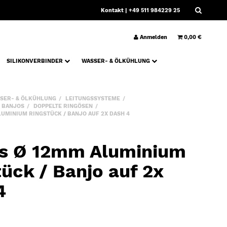
Kontakt
| +49 511 984229 25
Anmelden
0,00 €
SILIKONVERBINDER
WASSER- & ÖLKÜHLUNG
SER- & ÖLKÜHLUNG
LEITUNGSSYSTEME
 BANJOS
DOPPELTE RINGÖSEN
UMINIUM RINGSTÜCK / BANJO AUF 2X DASH 4
s Ø 12mm Aluminium
ück / Banjo auf 2x
4