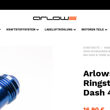
KRAFTSTOFFSYSTEM
LADELUFTKÜHLUNG
MOTOREN TEILE
STARTSEITE
WAS
HOHLSCHRAUBEN &
ARLOWS Ø 12MM AL
Arlow
Ringst
Dash 
16,90 €