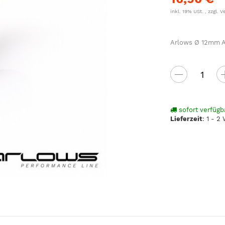
inkl. 19% USt. , zzgl.
V
Arlows Ø 12mm Al
sofort verfügb
Lieferzeit
:
1 - 2