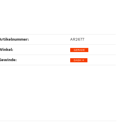
Artikelnummer:
AR2677
Winkel‍:
GERADE
Gewinde‍:
DASH 4