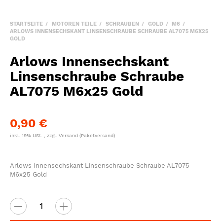
STARTSEITE
MOTOREN TEILE
SCHRAUBEN
GOLD
M6
ARLOWS INNENSECHSKANT LINSENSCHRAUBE SCHRAUBE AL7075 M6X25
GOLD
Arlows Innensechskant
Linsenschraube Schraube
AL7075 M6x25 Gold
0,90 €
inkl. 19% USt. , zzgl.
Versand
(Paketversand)
Arlows Innensechskant Linsenschraube Schraube AL7075
M6x25 Gold