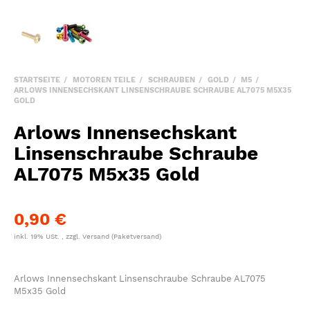
STARTSEITE
MOTOREN TEILE
SCHRAUBEN
GOLD
M5
ARLOWS INNENSECHSKANT LINSENSCHRAUBE SCHRAUBE AL7075 M5X35
GOLD
Arlows Innensechskant
Linsenschraube Schraube
AL7075 M5x35 Gold
0,90 €
inkl. 19% USt. , zzgl.
Versand
(Paketversand)
Arlows Innensechskant Linsenschraube Schraube AL7075
M5x35 Gold