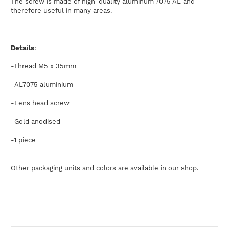
The
screw
is made
of high-quality
aluminum
7075
AL
and
therefore useful
in
many areas
.
Details
:
-
Thread
M5
x
35
mm
-
AL7075
aluminium
-
Lens head screw
-
Gold
anodised
-
1
piece
Other
packaging units
and
colors
are available
in
our
shop
.