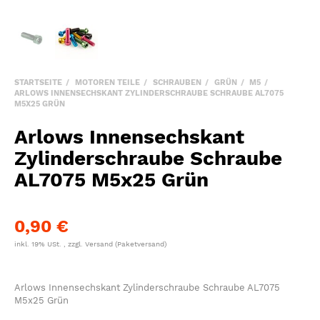
STARTSEITE
MOTOREN TEILE
SCHRAUBEN
GRÜN
M5
ARLOWS INNENSECHSKANT ZYLINDERSCHRAUBE SCHRAUBE AL7075
M5X25 GRÜN
Arlows Innensechskant
Zylinderschraube Schraube
AL7075 M5x25 Grün
0,90 €
inkl. 19% USt. , zzgl.
Versand
(Paketversand)
Arlows Innensechskant Zylinderschraube Schraube AL7075
M5x25 Grün