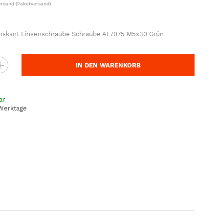
ersand
(Paketversand)
hskant Linsenschraube Schraube AL7075 M5x30 Grün
IN DEN WARENKORB
ar
 Werktage