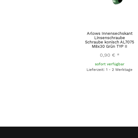
Arlows Innensechskant
Linsenschraube
Schraube konisch AL7075
M8x30 Grün TYP II
0,90 €
*
sofort verfügbar
Lieferzeit: 1 - 2 Werktage