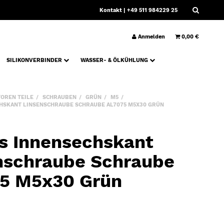
Kontakt
| +49 511 984229 25
Anmelden
0,00 €
SILIKONVERBINDER
WASSER- & ÖLKÜHLUNG
OREN TEILE
SCHRAUBEN
GRÜN
M5
HSKANT LINSENSCHRAUBE SCHRAUBE AL7075 M5X30 GRÜN
s Innensechskant
nschraube Schraube
5 M5x30 Grün