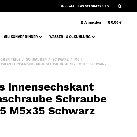
Kontakt
| +49 511 984229 25
Anmelden
0,00 €
SILIKONVERBINDER
WASSER- & ÖLKÜHLUNG
OREN TEILE
SCHRAUBEN
SCHWARZ
M5
HSKANT LINSENSCHRAUBE SCHRAUBE AL7075 M5X35 SCHWARZ
s Innensechskant
nschraube Schraube
5 M5x35 Schwarz