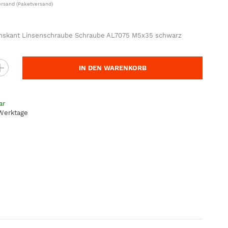
ersand
(Paketversand)
hskant Linsenschraube Schraube AL7075 M5x35 schwarz
IN DEN WARENKORB
ar
 Werktage