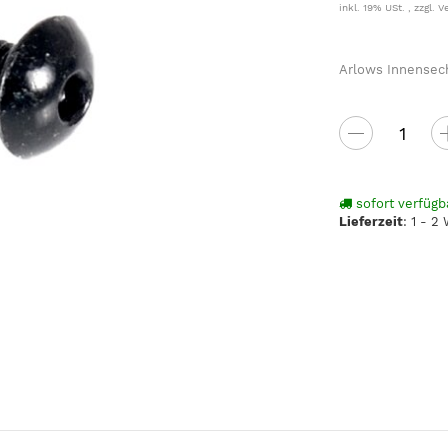
inkl. 19% USt. , zzgl.
V
Arlows Innensec
sofort verfügb
Lieferzeit
:
1 - 2