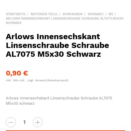
STARTSEITE
MOTOREN TEILE
SCHRAUBEN
SCHWARZ
M5
ARLOWS INNENSECHSKANT LINSENSCHRAUBE SCHRAUBE AL7075 M5X30
SCHWARZ
Arlows Innensechskant
Linsenschraube Schraube
AL7075 M5x30 Schwarz
0,90 €
inkl. 19% USt. , zzgl.
Versand
(Paketversand)
Arlows Innensechskant Linsenschraube Schraube AL7075
M5x30 schwarz