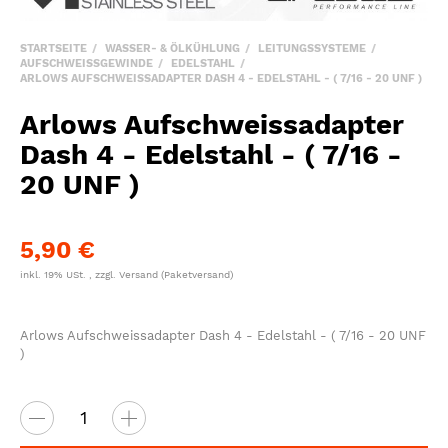
STARTSEITE
WASSER- & ÖLKÜHLUNG
LEITUNGSSYSTEME
AUFSCHWEISSGEWINDE
EDELSTAHL
ARLOWS AUFSCHWEISSADAPTER DASH 4 - EDELSTAHL - ( 7/16 - 20 UNF )
Arlows Aufschweissadapter
Dash 4 - Edelstahl - ( 7/16 -
20 UNF )
5,90 €
inkl. 19% USt. , zzgl.
Versand
(Paketversand)
Arlows Aufschweissadapter Dash 4 - Edelstahl - ( 7/16 - 20 UNF
)