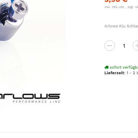
inkl. 19% USt. , zzgl.
V
Arlows Alu Schla
sofort verfügb
Lieferzeit
:
1 - 2