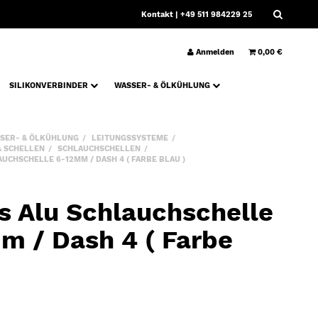
Kontakt
| +49 511 984229 25
Anmelden
0,00 €
SILIKONVERBINDER
WASSER- & ÖLKÜHLUNG
SER- & ÖLKÜHLUNG
LEITUNGSSYSTEME
& SCHELLEN
SCHLAUCHSCHELLEN
UCHSCHELLE 6-12MM / DASH 4 ( FARBE BLAU )
s Alu Schlauchschelle
m / Dash 4 ( Farbe