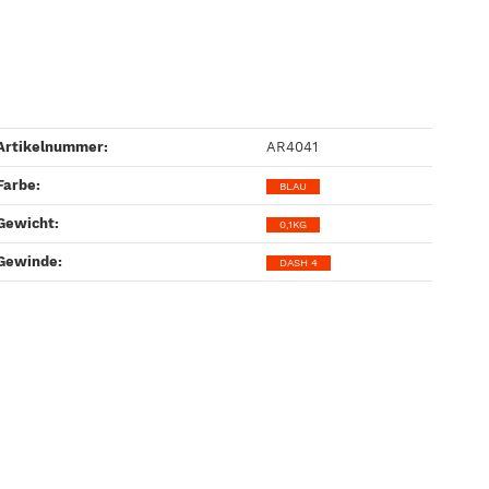
Artikelnummer:
AR4041
Farbe‍:
BLAU
Gewicht‍:
0,1KG
Gewinde‍:
DASH 4