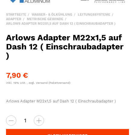
STARTSEITE
WASSER- & ÖLKÜHLUNG
LEITUNGSSYSTEME
ADAPTER
METRISCHE GEWINDE
ARLOWS ADAPTER M22X1,5 AUF DASH 12 ( EINSCHRAUBADAPTER )
Arlows Adapter M22x1,5 auf
Dash 12 ( Einschraubadapter
)
7,90 €
inkl. 19% USt. , zzgl.
Versand
(Paketversand)
Arlows Adapter M22x1,5 auf Dash 12 ( Einschraubadapter )