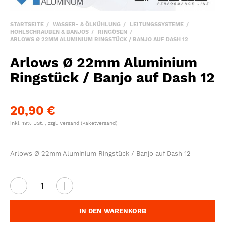
STARTSEITE
WASSER- & ÖLKÜHLUNG
LEITUNGSSYSTEME
HOHLSCHRAUBEN & BANJOS
RINGÖSEN
ARLOWS Ø 22MM ALUMINIUM RINGSTÜCK / BANJO AUF DASH 12
Arlows Ø 22mm Aluminium
Ringstück / Banjo auf Dash 12
20,90 €
inkl. 19% USt. , zzgl.
Versand
(Paketversand)
Arlows Ø 22mm Aluminium Ringstück / Banjo auf Dash 12
IN DEN WARENKORB