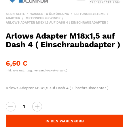
STARTSEITE
WASSER- & ÖLKÜHLUNG
LEITUNGSSYSTEME
ADAPTER
METRISCHE GEWINDE
ARLOWS ADAPTER M18X1,5 AUF DASH 4 ( EINSCHRAUBADAPTER )
Arlows Adapter M18x1,5 auf
Dash 4 ( Einschraubadapter )
6,50 €
inkl. 19% USt. , zzgl.
Versand
(Paketversand)
Arlows Adapter M18x1,5 auf Dash 4 ( Einschraubadapter )
IN DEN WARENKORB