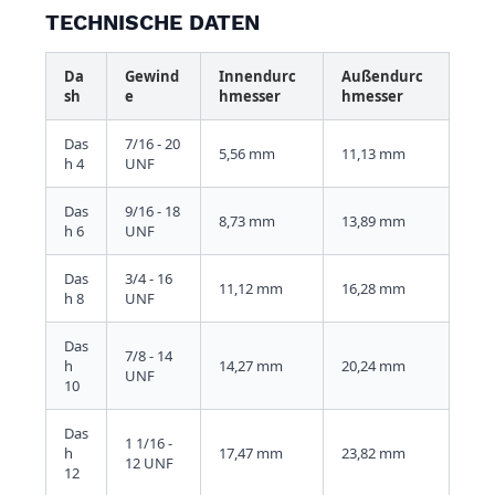
TECHNISCHE DATEN
Da
Gewind
Innendurc
Außendurc
sh
e
hmesser
hmesser
Das
7/16 - 20
5,56 mm
11,13 mm
h 4
UNF
Das
9/16 - 18
8,73 mm
13,89 mm
h 6
UNF
Das
3/4 - 16
11,12 mm
16,28 mm
h 8
UNF
Das
7/8 - 14
h
14,27 mm
20,24 mm
UNF
10
Das
1 1/16 -
h
17,47 mm
23,82 mm
12 UNF
12