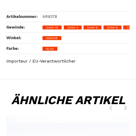
Artikelnummer:
AR8378
Gewinde‍:
DASH 10
DASH 4
DASH 6
DASH 8
DASH 
Winkel‍:
GERADE
Farbe‍:
BLAU
Importeur / EU-Verantwortlicher
ÄHNLICHE ARTIKEL