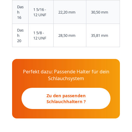
Das
1 5/16 -
h
22,20 mm
30,50 mm
12 UNF
16
Das
1 5/8 -
h
28,50 mm
35,81 mm
12 UNF
20
Perfekt dazu: Passende Halter für dein
Schlauchsystem
Zu den passenden
Schlauchhaltern ?