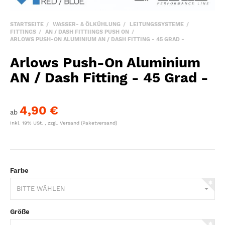
STARTSEITE
WASSER- & ÖLKÜHLUNG
LEITUNGSSYSTEME
FITTINGS
AN / DASH FITTIINGS PUSH ON
ARLOWS PUSH-ON ALUMINIUM AN / DASH FITTING - 45 GRAD -
Arlows Push-On Aluminium
AN / Dash Fitting - 45 Grad -
4,90 €
ab
inkl. 19% USt. , zzgl.
Versand
(Paketversand)
Farbe
BITTE WÄHLEN
Größe