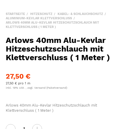
STARTSEITE
HITZESCHUTZ
KABEL- & SCHLAUCHSCHUTZ
ALUMINIUM-KEVLAR KLETTVERSCHLUSS
ARLOWS 40MM ALU-KEVLAR HITZESCHUTZSCHLAUCH MIT
KLETTVERSCHLUSS ( 1 METER )
Arlows 40mm Alu-Kevlar
Hitzeschutzschlauch mit
Klettverschluss ( 1 Meter )
27,50 €
27,50 € pro 1 m
inkl. 19% USt. , zzgl.
Versand
(Paketversand)
Arlows 40mm Alu-Kevlar Hitzeschutzschlauch mit
Klettverschluss ( 1 Meter )