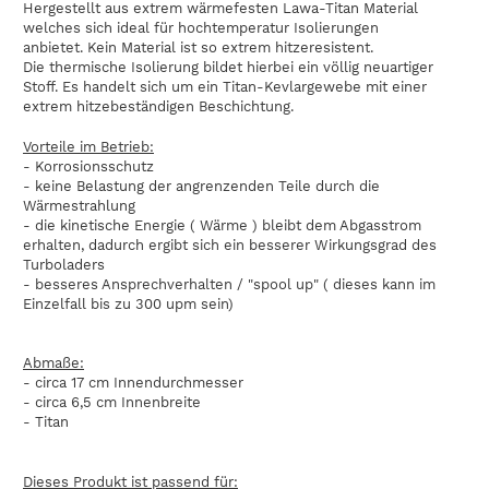
Hergestellt aus extrem wärmefesten Lawa-Titan Material
welches sich ideal für hochtemperatur Isolierungen
anbietet. Kein Material ist so extrem hitzeresistent.
Die thermische Isolierung bildet hierbei ein völlig neuartiger
Stoff. Es handelt sich um ein Titan-Kevlargewebe mit einer
extrem hitzebeständigen Beschichtung.
Vorteile im Betrieb:
- Korrosionsschutz
- keine Belastung der angrenzenden Teile durch die
Wärmestrahlung
- die kinetische Energie ( Wärme ) bleibt dem Abgasstrom
erhalten, dadurch ergibt sich ein besserer Wirkungsgrad des
Turboladers
- besseres Ansprechverhalten / "spool up" ( dieses kann im
Einzelfall bis zu 300 upm sein)
Abmaße:
- circa 17 cm Innendurchmesser
- circa 6,5 cm Innenbreite
- Titan
Dieses Produkt ist passend für: