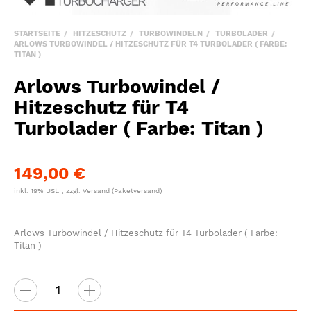
STARTSEITE
HITZESCHUTZ
TURBOWINDELN
TURBOLADER
ARLOWS TURBOWINDEL / HITZESCHUTZ FÜR T4 TURBOLADER ( FARBE:
TITAN )
Arlows Turbowindel /
Hitzeschutz für T4
Turbolader ( Farbe: Titan )
149,00 €
inkl. 19% USt. , zzgl.
Versand
(Paketversand)
Arlows Turbowindel / Hitzeschutz für T4 Turbolader ( Farbe:
Titan )