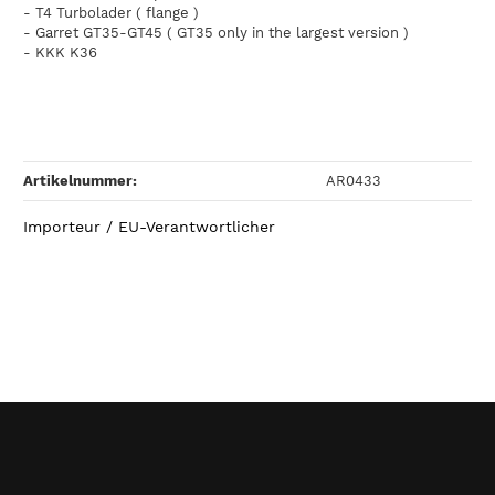
- T4 Turbolader ( flange )
- Garret GT35-GT45 ( GT35
only
in
the
largest
version
)
- KKK K36
Artikelnummer:
AR0433
Importeur / EU-Verantwortlicher