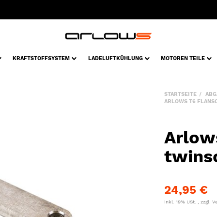
KRAFTSTOFFSYSTEM
LADELUFTKÜHLUNG
MOTOREN TEILE
STARTSEITE
ABG
ARLOWS T6 FLANSC
Arlow
twinsc
24,95 €
inkl. 19% USt. , zzgl.
V