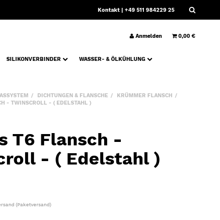
Kontakt
| +49 511 984229 25
Anmelden
0,00 €
SILIKONVERBINDER
WASSER- & ÖLKÜHLUNG
ASSYSTEM
DICHTUNGEN & FLANSCHE
KRÜMMER FLANSCH
H - TWINSCROLL - ( EDELSTAHL )
s T6 Flansch -
roll - ( Edelstahl )
ersand
(Paketversand)