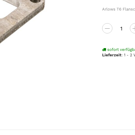
Arlows T6 Flansch
sofort verfügb
Lieferzeit
:
1 - 2