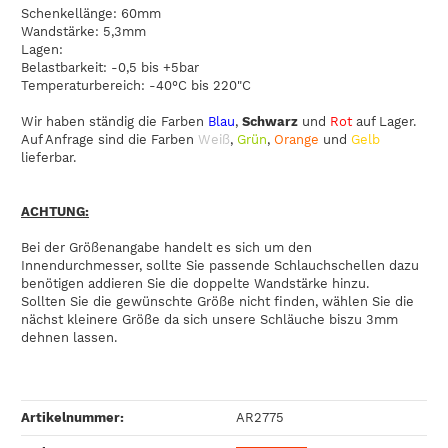
Schenkellänge: 60mm
Wandstärke: 5,3mm
Lagen:
Belastbarkeit: -0,5 bis +5bar
Temperaturbereich: -40°C bis 220"C
Wir haben ständig die Farben
Blau
,
Schwarz
und
Rot
auf Lager.
Auf Anfrage sind die Farben
Weiß
,
Grün
,
Orange
und
Gelb
lieferbar.
ACHTUNG:
Bei der Größenangabe handelt es sich um den
Innendurchmesser, sollte Sie passende Schlauchschellen dazu
benötigen addieren Sie die doppelte Wandstärke hinzu.
Sollten Sie die gewünschte Größe nicht finden, wählen Sie die
nächst kleinere Größe da sich unsere Schläuche biszu 3mm
dehnen lassen.
Artikelnummer:
AR2775