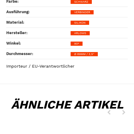
Farbe‍:
SCHWARZ
Ausführung‍:
VERBINDER
Material‍:
SILIKON
Hersteller‍:
ARLOWS
Winkel‍:
90°
Durchmesser‍:
Ø 89MM / 3,5"
Importeur / EU-Verantwortlicher
ÄHNLICHE ARTIKEL