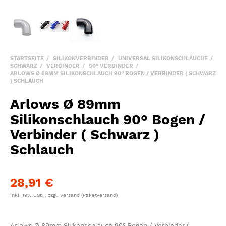
STARTSEITE
SILIKONVERBINDER
UNIVERSAL SILIKONSCHLÄUCHE
SCHWARZ
VERBINDER
90° VERBINDER
ARLOWS Ø 89MM SILIKONSCHLAUCH 90° BOGEN / VERBINDER ( SCHWARZ
) SCHLAUCH
Arlows Ø 89mm
Silikonschlauch 90° Bogen /
Verbinder ( Schwarz )
Schlauch
28,91 €
inkl. 19% USt. , zzgl.
Versand
(Paketversand)
Arlows Ø 89mm Silikonschlauch 90° Bogen / Verbinder (