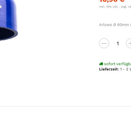
inkl. 19% USt. , zzgl.
V
Arlows Ø 80mm au
sofort verfügb
Lieferzeit
:
1 - 2