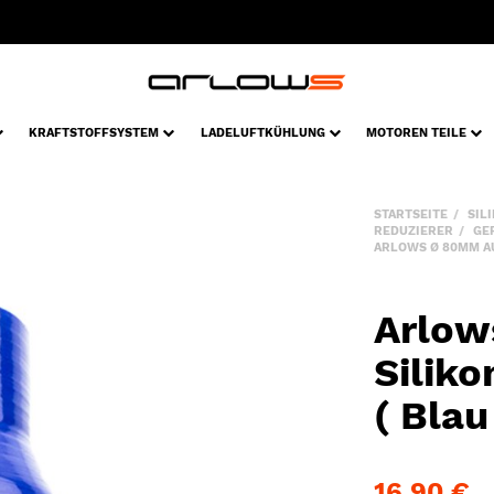
KRAFTSTOFFSYSTEM
LADELUFTKÜHLUNG
MOTOREN TEILE
STARTSEITE
SIL
REDUZIERER
GE
ARLOWS Ø 80MM AU
Arlow
Silik
( Blau
16,90 €