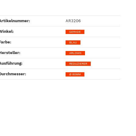
Artikelnummer:
AR3206
Winkel‍:
GERADE
Farbe‍:
BLAU
Hersteller‍:
ARLOWS
Ausführung‍:
REDUZIERER
Durchmesser‍:
Ø 80MM