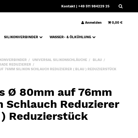
Kontakt
| +49 511 984229 25
Anmelden
0,00 €
SILIKONVERBINDER
WASSER- & ÖLKÜHLUNG
IKONVERBINDER
UNIVERSAL SILIKONSCHLÄUCHE
BLAU
RADE REDUZIERER
F 76MM SILIKON SCHLAUCH REDUZIERER ( BLAU ) REDUZIERSTÜCK
s Ø 80mm auf 76mm
on Schlauch Reduzierer
 ) Reduzierstück