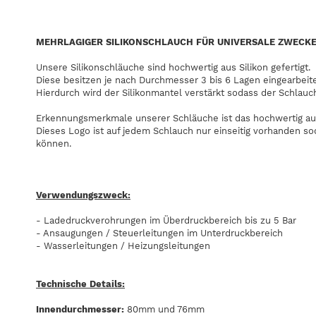
MEHRLAGIGER SILIKONSCHLAUCH FÜR UNIVERSALE ZWECK
Unsere Silikonschläuche sind hochwertig aus Silikon gefertigt.
Diese besitzen je nach Durchmesser 3 bis 6 Lagen eingearbeit
Hierdurch wird der Silikonmantel verstärkt sodass der Schlauc
Erkennungsmerkmale unserer Schläuche ist das hochwertig au
Dieses Logo ist auf jedem Schlauch nur einseitig vorhanden s
können.
Verwendungszweck:
- Ladedruckverohrungen im Überdruckbereich bis zu 5 Bar
- Ansaugungen / Steuerleitungen im Unterdruckbereich
- Wasserleitungen / Heizungsleitungen
Technische Details:
Innendurchmesser:
80mm und 76mm