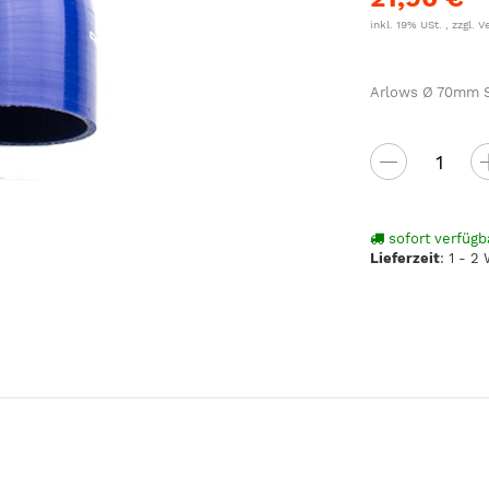
inkl. 19% USt. , zzgl.
V
Arlows Ø 70mm Si
sofort verfügb
Lieferzeit
:
1 - 2