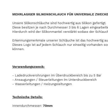
MEHRLAGIGER SILIKONSCHLAUCH FÜR UNIVERSALE ZWECK
Unsere Silikonschläuche sind hochwertig aus Silikon gefertigt.
Diese besitzen je nach Durchmesser 3 bis 6 Lagen eingearbeit
Hierdurch wird der Silikonmantel verstärkt sodass der Schlauc
Erkennungsmerkmale unserer Schläuche ist das hochwertig au
Dieses Logo ist auf jedem Schlauch nur einseitig vorhanden s
können.
Verwendungszweck:
- Ladedruckverohrungen im Überdruckbereich bis zu 5 Bar
- Ansaugungen / Steuerleitungen im Unterdruckbereich
- Wasserleitungen / Heizungsleitungen
Technische Details:
Innendurchmesser:
70mm