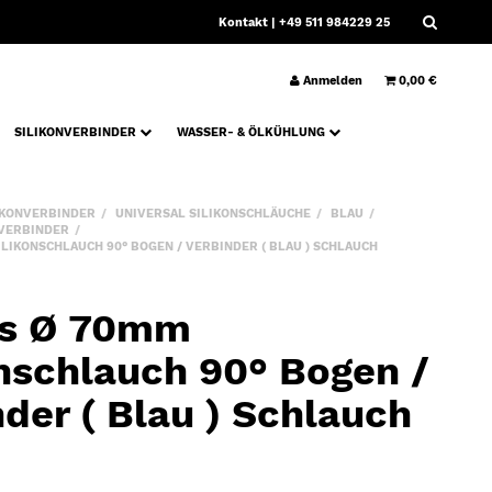
Kontakt
| +49 511 984229 25
Anmelden
0,00 €
SILIKONVERBINDER
WASSER- & ÖLKÜHLUNG
IKONVERBINDER
UNIVERSAL SILIKONSCHLÄUCHE
BLAU
 VERBINDER
LIKONSCHLAUCH 90° BOGEN / VERBINDER ( BLAU ) SCHLAUCH
ws Ø 70mm
onschlauch 90° Bogen /
der ( Blau ) Schlauch