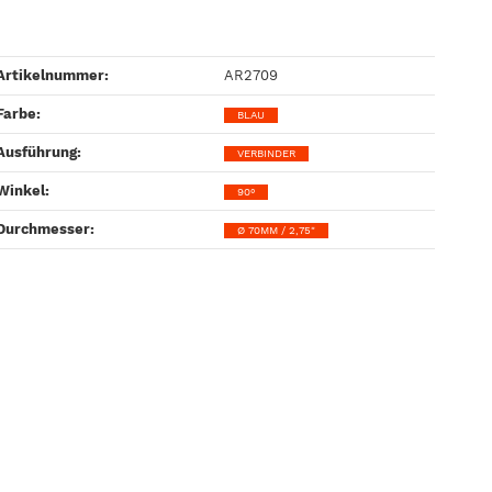
Artikelnummer:
AR2709
Farbe‍:
BLAU
Ausführung‍:
VERBINDER
Winkel‍:
90°
Durchmesser‍:
Ø 70MM / 2,75"