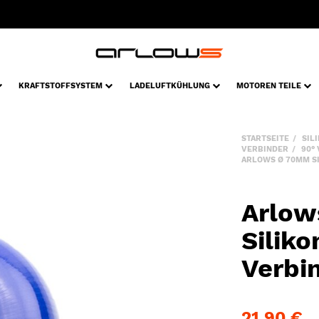
KRAFTSTOFFSYSTEM
LADELUFTKÜHLUNG
MOTOREN TEILE
STARTSEITE
SIL
VERBINDER
90°
ARLOWS Ø 70MM SI
Arlo
Silik
Verbin
21,90 €