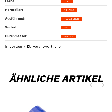
Farbe‍:
BLAU
Hersteller‍:
ARLOWS
Ausführung‍:
REDUZIERER
Winkel‍:
45°
Durchmesser‍:
Ø 80MM
Importeur / EU-Verantwortlicher
ÄHNLICHE ARTIKEL