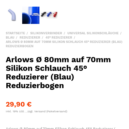
STARTSEITE
SILIKONVERBINDER
UNIVERSAL SILIKONSCHLÄUCHE
BLAU
REDUZIERER
45° REDUZIERER
ARLOWS Ø 80MM AUF 70MM SILIKON SCHLAUCH 45° REDUZIERER (BLAU)
REDUZIERBOGEN
Arlows Ø 80mm auf 70mm
Silikon Schlauch 45°
Reduzierer (Blau)
Reduzierbogen
29,90 €
inkl. 19% USt. , zzgl.
Versand
(Paketversand)
Arlows Ø 80mm auf 70mm Silikon Schlauch 45° Reduzierer (