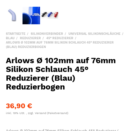
STARTSEITE
SILIKONVERBINDER
UNIVERSAL SILIKONSCHLÄUCHE
BLAU
REDUZIERER
45° REDUZIERER
ARLOWS Ø 102MM AUF 76MM SILIKON SCHLAUCH 45° REDUZIERER
(BLAU) REDUZIERBOGEN
Arlows Ø 102mm auf 76mm
Silikon Schlauch 45°
Reduzierer (Blau)
Reduzierbogen
36,90 €
inkl. 19% USt. , zzgl.
Versand
(Paketversand)
Arlows Ø 102mm auf 76mm Silikon Schlauch 45° Reduzierer (