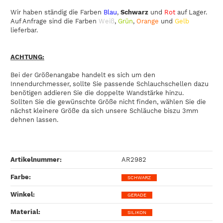
Wir haben ständig die Farben
Blau
,
Schwarz
und
Rot
auf Lager.
Auf Anfrage sind die Farben
Weiß
,
Grün
,
Orange
und
Gelb
lieferbar.
ACHTUNG:
Bei der Größenangabe handelt es sich um den
Innendurchmesser, sollte Sie passende Schlauchschellen dazu
benötigen addieren Sie die doppelte Wandstärke hinzu.
Sollten Sie die gewünschte Größe nicht finden, wählen Sie die
nächst kleinere Größe da sich unsere Schläuche biszu 3mm
dehnen lassen.
Artikelnummer:
AR2982
Farbe‍:
SCHWARZ
Winkel‍:
GERADE
Material‍:
SILIKON