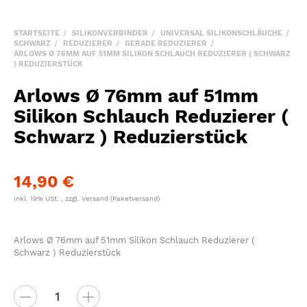
STARTSEITE
SILIKONVERBINDER
UNIVERSAL SILIKONSCHLÄUCHE
SCHWARZ
REDUZIERER
GERADE REDUZIERER
ARLOWS Ø 76MM AUF 51MM SILIKON SCHLAUCH REDUZIERER ( SCHWARZ
) REDUZIERSTÜCK
Arlows Ø 76mm auf 51mm
Silikon Schlauch Reduzierer (
Schwarz ) Reduzierstück
14,90 €
inkl. 19% USt. , zzgl.
Versand
(Paketversand)
Arlows Ø 76mm auf 51mm Silikon Schlauch Reduzierer (
Schwarz ) Reduzierstück