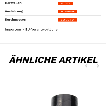
Hersteller‍:
ARLOWS
Ausführung‍:
REDUZIERER
Durchmesser‍:
Ø 76MM / 3"
Importeur / EU-Verantwortlicher
ÄHNLICHE ARTIKEL