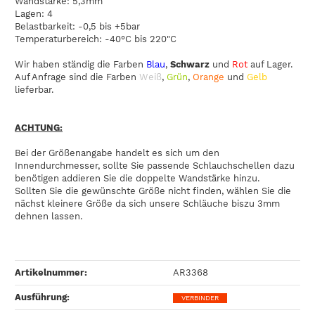
Wandstärke: 5,3mm
Lagen: 4
Belastbarkeit: -0,5 bis +5bar
Temperaturbereich: -40°C bis 220"C
Wir haben ständig die Farben
Blau
,
Schwarz
und
Rot
auf Lager.
Auf Anfrage sind die Farben
Weiß
,
Grün
,
Orange
und
Gelb
lieferbar.
ACHTUNG:
Bei der Größenangabe handelt es sich um den
Innendurchmesser, sollte Sie passende Schlauchschellen dazu
benötigen addieren Sie die doppelte Wandstärke hinzu.
Sollten Sie die gewünschte Größe nicht finden, wählen Sie die
nächst kleinere Größe da sich unsere Schläuche biszu 3mm
dehnen lassen.
Artikelnummer:
AR3368
Ausführung‍:
VERBINDER