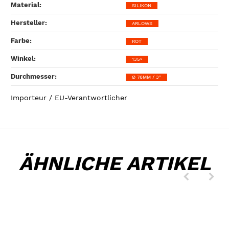
Material‍:
SILIKON
Hersteller‍:
ARLOWS
Farbe‍:
ROT
Winkel‍:
135°
Durchmesser‍:
Ø 76MM / 3"
Importeur / EU-Verantwortlicher
ÄHNLICHE ARTIKEL