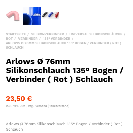
STARTSEITE
SILIKONVERBINDER
UNIVERSAL SILIKONSCHLÄUCHE
ROT
VERBINDER
135° VERBINDER
ARLOWS Ø 76MM SILIKONSCHLAUCH 135° BOGEN / VERBINDER ( ROT )
SCHLAUCH
Arlows Ø 76mm
Silikonschlauch 135° Bogen /
Verbinder ( Rot ) Schlauch
23,50 €
inkl. 19% USt. , zzgl.
Versand
(Paketversand)
Arlows Ø 76mm Silikonschlauch 135° Bogen / Verbinder ( Rot )
Schlauch