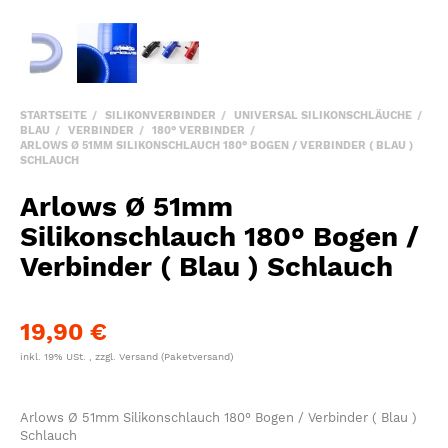
STARTSEITE
SILIKONVERBINDER
UNIVERSAL SILIKONSCHLÄUCHE
BLAU
VERBINDER
180° VERBINDER
ARLOWS Ø 51MM SILIKONSCHLAUCH 180° BOGEN / VERBINDER ( BLAU )
SCHLAUCH
Arlows Ø 51mm
Silikonschlauch 180° Bogen /
Verbinder ( Blau ) Schlauch
19,90 €
inkl. 19% USt. , zzgl.
Versand
(Paketversand)
Arlows Ø 51mm Silikonschlauch 180° Bogen / Verbinder ( Blau )
Schlauch