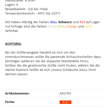
Wandstärke: 4,3mm
Lagen: 4
Belastbarkeit: -0,5 bis +5bar
Temperaturbereich: -40°C bis 220"C
Wir haben ständig die Farben
Blau
,
Schwarz
und
Rot
auf Lager.
Auf Anfrage sind die Farben
Weiß
,
Grün
,
Orange
und
Gelb
lieferbar.
ACHTUNG:
Bei der Größenangabe handelt es sich um den
Innendurchmesser, sollte Sie passende Schlauchschellen dazu
benötigen addieren Sie die doppelte Wandstärke hinzu.
Sollten Sie die gewünschte Größe nicht finden, wählen Sie die
nächst kleinere Größe da sich unsere Schläuche biszu 3mm
dehnen lassen.
Artikelnummer:
AR2743
Farbe‍:
BLAU