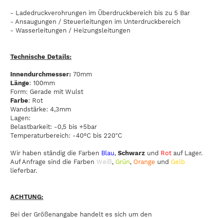
- Ladedruckverohrungen im Überdruckbereich bis zu 5 Bar
- Ansaugungen / Steuerleitungen im Unterdruckbereich
- Wasserleitungen / Heizungsleitungen
Technische Details:
Innendurchmesser:
70mm
Länge
: 100mm
Form: Gerade mit Wulst
Farbe
: Rot
Wandstärke: 4,3mm
Lagen:
Belastbarkeit: -0,5 bis +5bar
Temperaturbereich: -40°C bis 220"C
Wir haben ständig die Farben
Blau
,
Schwarz
und
Rot
auf Lager.
Auf Anfrage sind die Farben
Weiß
,
Grün
,
Orange
und
Gelb
lieferbar.
ACHTUNG:
Bei der Größenangabe handelt es sich um den