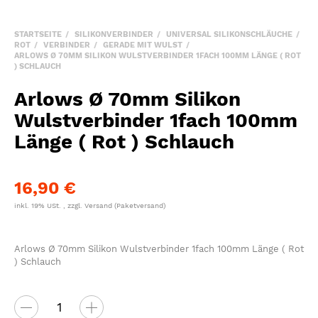
STARTSEITE
SILIKONVERBINDER
UNIVERSAL SILIKONSCHLÄUCHE
ROT
VERBINDER
GERADE MIT WULST
ARLOWS Ø 70MM SILIKON WULSTVERBINDER 1FACH 100MM LÄNGE ( ROT
) SCHLAUCH
Arlows Ø 70mm Silikon
Wulstverbinder 1fach 100mm
Länge ( Rot ) Schlauch
16,90 €
inkl. 19% USt. , zzgl.
Versand
(Paketversand)
Arlows Ø 70mm Silikon Wulstverbinder 1fach 100mm Länge ( Rot
) Schlauch