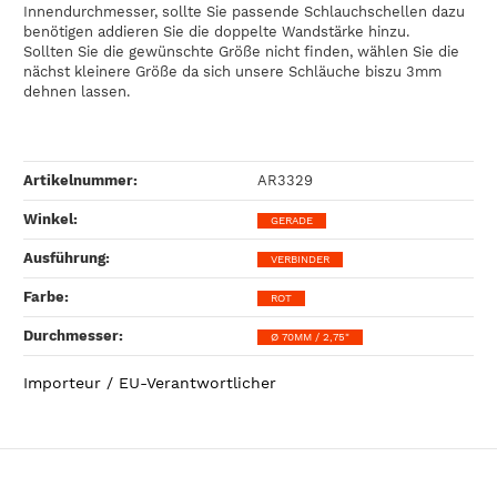
Innendurchmesser, sollte Sie passende Schlauchschellen dazu
benötigen addieren Sie die doppelte Wandstärke hinzu.
Sollten Sie die gewünschte Größe nicht finden, wählen Sie die
nächst kleinere Größe da sich unsere Schläuche biszu 3mm
dehnen lassen.
Artikelnummer:
AR3329
Winkel‍:
GERADE
Ausführung‍:
VERBINDER
Farbe‍:
ROT
Durchmesser‍:
Ø 70MM / 2,75"
Importeur / EU-Verantwortlicher