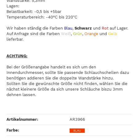
Wandstärke: 5,3mm
Lagen:
Belastbarkeit: -0,5 bis +5bar
Temperaturbereich: -40°C bis 220"C
Wir haben ständig die Farben
Blau
,
Schwarz
und
Rot
auf Lager.
Auf Anfrage sind die Farben
Weiß
,
Grün
,
Orange
und
Gelb
lieferbar.
ACHTUNG:
Bei der Größenangabe handelt es sich um den
Innendurchmesser, sollte Sie passende Schlauchschellen dazu
benötigen addieren Sie die doppelte Wandstärke hinzu.
Sollten Sie die gewünschte Größe nicht finden, wählen Sie die
nächst kleinere Größe da sich unsere Schläuche biszu 3mm
dehnen lassen.
Artikelnummer:
AR3966
Farbe‍:
BLAU