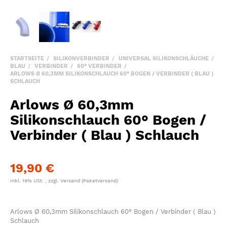
STARTSEITE
SILIKONVERBINDER
UNIVERSAL SILIKONSCHLÄUCHE
BLAU
VERBINDER
60° VERBINDER
ARLOWS Ø 60,3MM SILIKONSCHLAUCH 60° BOGEN / VERBINDER ( BLAU )
SCHLAUCH
Arlows Ø 60,3mm
Silikonschlauch 60° Bogen /
Verbinder ( Blau ) Schlauch
19,90 €
inkl. 19% USt. , zzgl.
Versand
(Paketversand)
Arlows Ø 60,3mm Silikonschlauch 60° Bogen / Verbinder ( Blau )
Schlauch