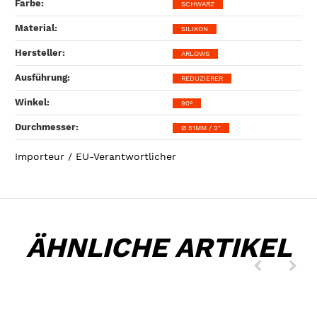
Farbe‍:
SCHWARZ
Material‍:
SILIKON
Hersteller‍:
ARLOWS
Ausführung‍:
REDUZIERER
Winkel‍:
90°
Durchmesser‍:
Ø 51MM / 2"
Importeur / EU-Verantwortlicher
ÄHNLICHE ARTIKEL