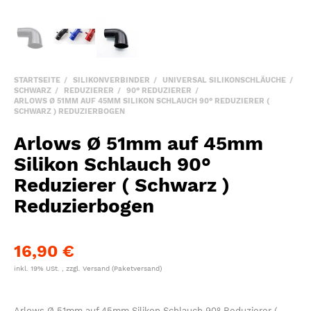
STARTSEITE
SILIKONVERBINDER
UNIVERSAL SILIKONSCHLÄUCHE
SCHWARZ
REDUZIERER
90° REDUZIERER
ARLOWS Ø 51MM AUF 45MM SILIKON SCHLAUCH 90° REDUZIERER (
SCHWARZ ) REDUZIERBOGEN
Arlows Ø 51mm auf 45mm
Silikon Schlauch 90°
Reduzierer ( Schwarz )
Reduzierbogen
16,90 €
inkl. 19% USt. , zzgl.
Versand
(Paketversand)
Arlows Ø 51mm auf 45mm Silikon Schlauch 90° Reduzierer (