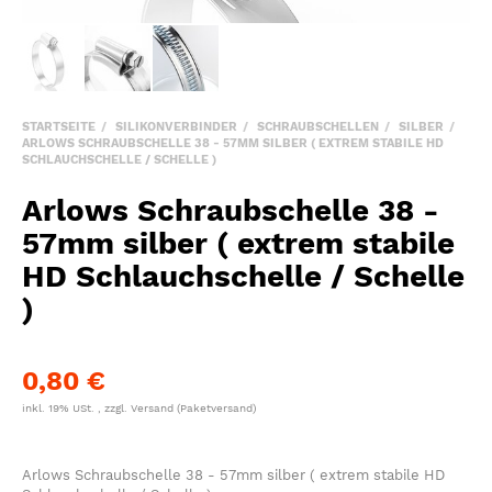
STARTSEITE
SILIKONVERBINDER
SCHRAUBSCHELLEN
SILBER
ARLOWS SCHRAUBSCHELLE 38 - 57MM SILBER ( EXTREM STABILE HD
SCHLAUCHSCHELLE / SCHELLE )
Arlows Schraubschelle 38 -
57mm silber ( extrem stabile
HD Schlauchschelle / Schelle
)
0,80 €
inkl. 19% USt. , zzgl.
Versand
(Paketversand)
Arlows Schraubschelle 38 - 57mm silber ( extrem stabile HD