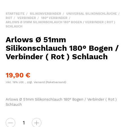
STARTSEITE
SILIKONVERBINDER
UNIVERSAL SILIKONSCHLÄUCHE
ROT
VERBINDER
180° VERBINDER
ARLOWS Ø 51MM SILIKONSCHLAUCH 180° BOGEN / VERBINDER ( ROT )
SCHLAUCH
Arlows Ø 51mm
Silikonschlauch 180° Bogen /
Verbinder ( Rot ) Schlauch
19,90 €
inkl. 19% USt. , zzgl.
Versand
(Paketversand)
Arlows Ø 51mm Silikonschlauch 180° Bogen / Verbinder ( Rot )
Schlauch