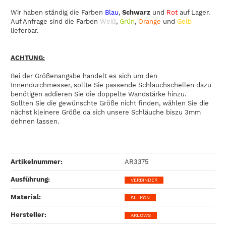
Wir haben ständig die Farben
Blau
,
Schwarz
und
Rot
auf Lager.
Auf Anfrage sind die Farben
Weiß
,
Grün
,
Orange
und
Gelb
lieferbar.
ACHTUNG:
Bei der Größenangabe handelt es sich um den
Innendurchmesser, sollte Sie passende Schlauchschellen dazu
benötigen addieren Sie die doppelte Wandstärke hinzu.
Sollten Sie die gewünschte Größe nicht finden, wählen Sie die
nächst kleinere Größe da sich unsere Schläuche biszu 3mm
dehnen lassen.
Artikelnummer:
AR3375
Ausführung‍:
VERBINDER
Material‍:
SILIKON
Hersteller‍:
ARLOWS