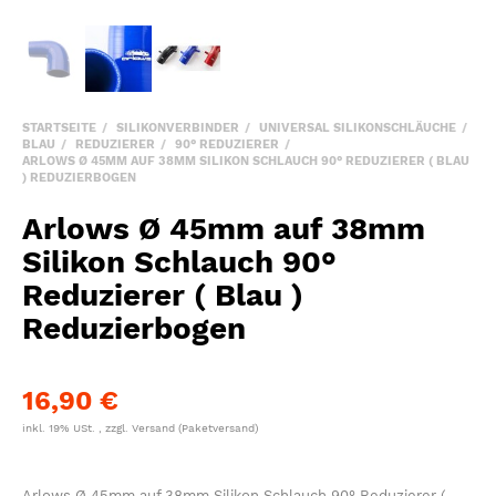
STARTSEITE
SILIKONVERBINDER
UNIVERSAL SILIKONSCHLÄUCHE
BLAU
REDUZIERER
90° REDUZIERER
ARLOWS Ø 45MM AUF 38MM SILIKON SCHLAUCH 90° REDUZIERER ( BLAU
) REDUZIERBOGEN
Arlows Ø 45mm auf 38mm
Silikon Schlauch 90°
Reduzierer ( Blau )
Reduzierbogen
16,90 €
inkl. 19% USt. , zzgl.
Versand
(Paketversand)
Arlows Ø 45mm auf 38mm Silikon Schlauch 90° Reduzierer (