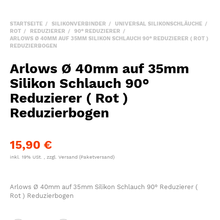
STARTSEITE
SILIKONVERBINDER
UNIVERSAL SILIKONSCHLÄUCHE
ROT
REDUZIERER
90° REDUZIERER
ARLOWS Ø 40MM AUF 35MM SILIKON SCHLAUCH 90° REDUZIERER ( ROT )
REDUZIERBOGEN
Arlows Ø 40mm auf 35mm
Silikon Schlauch 90°
Reduzierer ( Rot )
Reduzierbogen
15,90 €
inkl. 19% USt. , zzgl.
Versand
(Paketversand)
Arlows Ø 40mm auf 35mm Silikon Schlauch 90° Reduzierer (
Rot ) Reduzierbogen