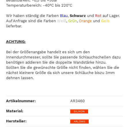
Belastbarkeit: -0,5 bis +5bar
Temperaturbereich: -40°C bis 220"C
Wir haben ständig die Farben
Blau
,
Schwarz
und
Rot
auf Lager.
Auf Anfrage sind die Farben
Weiß
,
Grün
,
Orange
und
Gelb
lieferbar.
ACHTUNG:
Bei der Größenangabe handelt es sich um den
Innendurchmesser, sollte Sie passende Schlauchschellen dazu
benötigen addieren Sie die doppelte Wandstärke hinzu.
Sollten Sie die gewünschte Größe nicht finden, wählen Sie die
nächst kleinere Größe da sich unsere Schläuche biszu 3mm
dehnen lassen.
Artikelnummer:
AR3460
Material‍:
SILIKON
Hersteller‍:
ARLOWS