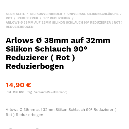
STARTSEITE
SILIKONVERBINDER
UNIVERSAL SILIKONSCHLÄUCHE
ROT
REDUZIERER
90° REDUZIERER
ARLOWS Ø 38MM AUF 32MM SILIKON SCHLAUCH 90° REDUZIERER ( ROT )
REDUZIERBOGEN
Arlows Ø 38mm auf 32mm
Silikon Schlauch 90°
Reduzierer ( Rot )
Reduzierbogen
14,90 €
inkl. 19% USt. , zzgl.
Versand
(Paketversand)
Arlows Ø 38mm auf 32mm Silikon Schlauch 90° Reduzierer (
Rot ) Reduzierbogen