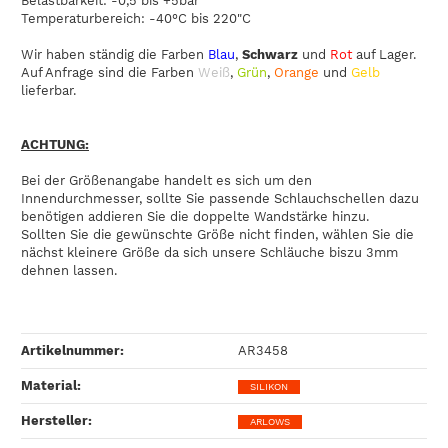
Belastbarkeit: -0,5 bis +5bar
Temperaturbereich: -40°C bis 220"C
Wir haben ständig die Farben
Blau
,
Schwarz
und
Rot
auf Lager.
Auf Anfrage sind die Farben
Weiß
,
Grün
,
Orange
und
Gelb
lieferbar.
ACHTUNG:
Bei der Größenangabe handelt es sich um den
Innendurchmesser, sollte Sie passende Schlauchschellen dazu
benötigen addieren Sie die doppelte Wandstärke hinzu.
Sollten Sie die gewünschte Größe nicht finden, wählen Sie die
nächst kleinere Größe da sich unsere Schläuche biszu 3mm
dehnen lassen.
Artikelnummer:
AR3458
Material‍:
SILIKON
Hersteller‍:
ARLOWS