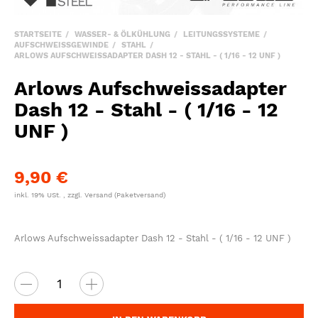
STARTSEITE
WASSER- & ÖLKÜHLUNG
LEITUNGSSYSTEME
AUFSCHWEISSGEWINDE
STAHL
ARLOWS AUFSCHWEISSADAPTER DASH 12 - STAHL - ( 1/16 - 12 UNF )
Arlows Aufschweissadapter
Dash 12 - Stahl - ( 1/16 - 12
UNF )
9,90 €
inkl. 19% USt. , zzgl.
Versand
(Paketversand)
Arlows Aufschweissadapter Dash 12 - Stahl - ( 1/16 - 12 UNF )