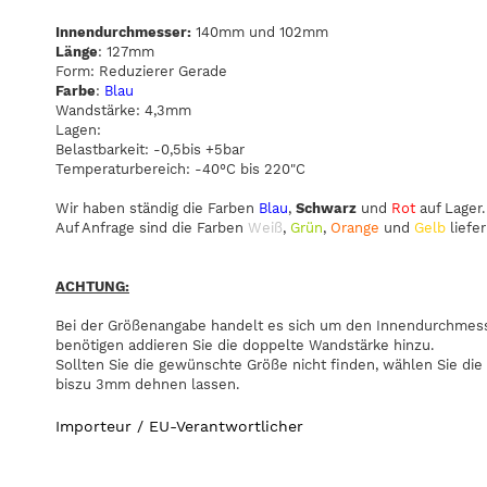
Innendurchmesser:
140mm und 102mm
Länge
: 127mm
Form: Reduzierer Gerade
Farbe
:
Blau
Wandstärke: 4,3mm
Lagen:
Belastbarkeit: -0,5bis +5bar
Temperaturbereich: -40°C bis 220"C
Wir haben ständig die Farben
Blau
,
Schwarz
und
Rot
auf Lager.
Auf Anfrage sind die Farben
Weiß
,
Grün
,
Orange
und
Gelb
liefer
ACHTUNG:
Bei der Größenangabe handelt es sich um den Innendurchmesse
benötigen addieren Sie die doppelte Wandstärke hinzu.
Sollten Sie die gewünschte Größe nicht finden, wählen Sie die
biszu 3mm dehnen lassen.
Importeur / EU-Verantwortlicher