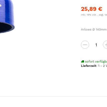
25,89 €
inkl. 19% USt. , zzgl.
V
Arlows Ø 140mm a
sofort verfügb
Lieferzeit
:
1 - 2