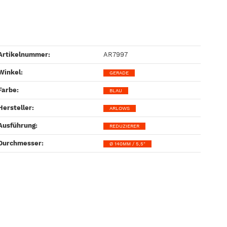
Artikelnummer:
AR7997
Winkel‍:
GERADE
Farbe‍:
BLAU
Hersteller‍:
ARLOWS
Ausführung‍:
REDUZIERER
Durchmesser‍:
Ø 140MM / 5,5"