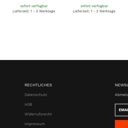
sofort verfügbar
sofort verfügbar
Lieferzeit: 1 - 2 Werktage
Lieferzeit: 1 - 2 Werktage
RECHTLICHES
NEWSL
Datenschutz
Abmeld
AGB
Email-
Adress
Widerrufsrecht
Impressum