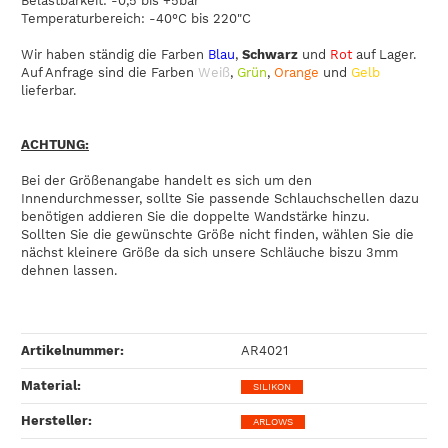
Belastbarkeit: -0,5 bis +5bar
Temperaturbereich: -40°C bis 220"C
Wir haben ständig die Farben
Blau
,
Schwarz
und
Rot
auf Lager.
Auf Anfrage sind die Farben
Weiß
,
Grün
,
Orange
und
Gelb
lieferbar.
ACHTUNG:
Bei der Größenangabe handelt es sich um den
Innendurchmesser, sollte Sie passende Schlauchschellen dazu
benötigen addieren Sie die doppelte Wandstärke hinzu.
Sollten Sie die gewünschte Größe nicht finden, wählen Sie die
nächst kleinere Größe da sich unsere Schläuche biszu 3mm
dehnen lassen.
Artikelnummer:
AR4021
Material‍:
SILIKON
Hersteller‍:
ARLOWS