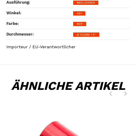
Ausführung‍:
REDUZIERER
Winkel‍:
45°
Farbe‍:
ROT
Durchmesser‍:
Ø 102MM / 4"
Importeur / EU-Verantwortlicher
ÄHNLICHE ARTIKEL