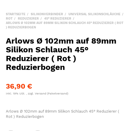
STARTSEITE
SILIKONVERBINDER
UNIVERSAL SILIKONSCHLÄUCHE
ROT
REDUZIERER
45° REDUZIERER
ARLOWS Ø 102MM AUF 89MM SILIKON SCHLAUCH 45° REDUZIERER ( ROT
) REDUZIERBOGEN
Arlows Ø 102mm auf 89mm
Silikon Schlauch 45°
Reduzierer ( Rot )
Reduzierbogen
36,90 €
inkl. 19% USt. , zzgl.
Versand
(Paketversand)
Arlows Ø 102mm auf 89mm Silikon Schlauch 45° Reduzierer (
Rot ) Reduzierbogen