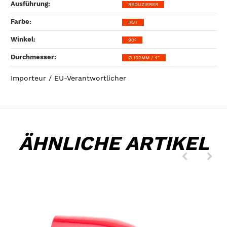
Ausführung‍:
REDUZIERER
Farbe‍:
ROT
Winkel‍:
90°
Durchmesser‍:
Ø 102MM / 4"
Importeur / EU-Verantwortlicher
ÄHNLICHE ARTIKEL