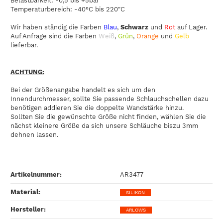
Belastbarkeit: -0,5 bis +5bar
Temperaturbereich: -40°C bis 220"C
Wir haben ständig die Farben
Blau
,
Schwarz
und
Rot
auf Lager.
Auf Anfrage sind die Farben
Weiß
,
Grün
,
Orange
und
Gelb
lieferbar.
ACHTUNG:
Bei der Größenangabe handelt es sich um den
Innendurchmesser, sollte Sie passende Schlauchschellen dazu
benötigen addieren Sie die doppelte Wandstärke hinzu.
Sollten Sie die gewünschte Größe nicht finden, wählen Sie die
nächst kleinere Größe da sich unsere Schläuche biszu 3mm
dehnen lassen.
Artikelnummer:
AR3477
Material‍:
SILIKON
Hersteller‍:
ARLOWS