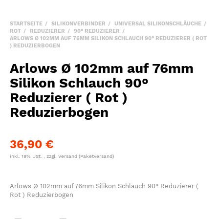
STARTSEITE
SILIKONVERBINDER
UNIVERSAL SILIKONSCHLÄUCHE
ROT
REDUZIERER
90° REDUZIERER
ARLOWS Ø 102MM AUF 76MM SILIKON SCHLAUCH 90° REDUZIERER ( ROT
) REDUZIERBOGEN
Arlows Ø 102mm auf 76mm
Silikon Schlauch 90°
Reduzierer ( Rot )
Reduzierbogen
36,90 €
inkl. 19% USt. , zzgl.
Versand
(Paketversand)
Arlows Ø 102mm auf 76mm Silikon Schlauch 90° Reduzierer (
Rot ) Reduzierbogen