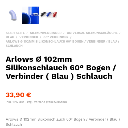
STARTSEITE
SILIKONVERBINDER
UNIVERSAL SILIKONSCHLÄUCHE
BLAU
VERBINDER
60° VERBINDER
ARLOWS Ø 102MM SILIKONSCHLAUCH 60° BOGEN / VERBINDER ( BLAU )
SCHLAUCH
Arlows Ø 102mm
Silikonschlauch 60° Bogen /
Verbinder ( Blau ) Schlauch
33,90 €
inkl. 19% USt. , zzgl.
Versand
(Paketversand)
Arlows Ø 102mm Silikonschlauch 60° Bogen / Verbinder ( Blau )
Schlauch