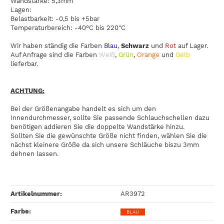
Wandstärke: 5,3mm
Lagen:
Belastbarkeit: -0,5 bis +5bar
Temperaturbereich: -40°C bis 220"C
Wir haben ständig die Farben
Blau
,
Schwarz
und
Rot
auf Lager.
Auf Anfrage sind die Farben
Weiß
,
Grün
,
Orange
und
Gelb
lieferbar.
ACHTUNG:
Bei der Größenangabe handelt es sich um den
Innendurchmesser, sollte Sie passende Schlauchschellen dazu
benötigen addieren Sie die doppelte Wandstärke hinzu.
Sollten Sie die gewünschte Größe nicht finden, wählen Sie die
nächst kleinere Größe da sich unsere Schläuche biszu 3mm
dehnen lassen.
Artikelnummer:
AR3972
Farbe‍:
BLAU