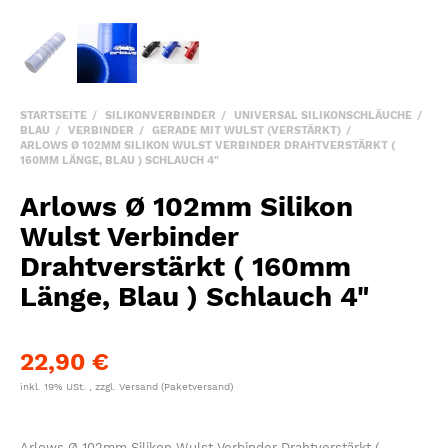
STARTSEITE
SILIKONVERBINDER
UNIVERSAL SILIKONSCHLÄUCHE
BLAU
VERBINDER
GERADE MIT WULST (VERSTÄRKT)
ARLOWS Ø 102MM SILIKON WULST VERBINDER DRAHTVERSTÄRKT (
160MM LÄNGE, BLAU ) SCHLAUCH 4"
Arlows Ø 102mm Silikon
Wulst Verbinder
Drahtverstärkt ( 160mm
Länge, Blau ) Schlauch 4"
22,90 €
inkl. 19% USt. , zzgl.
Versand
(Paketversand)
Arlows Ø 102mm Silikon Wulst Verbinder Drahtverstärkt (