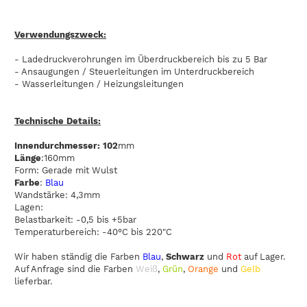
Verwendungszweck:
- Ladedruckverohrungen im Überdruckbereich bis zu 5 Bar
- Ansaugungen / Steuerleitungen im Unterdruckbereich
- Wasserleitungen / Heizungsleitungen
Technische Details:
Innendurchmesser: 102
mm
Länge
:160mm
Form: Gerade mit Wulst
Farbe
:
Blau
Wandstärke: 4,3mm
Lagen:
Belastbarkeit: -0,5 bis +5bar
Temperaturbereich: -40°C bis 220"C
Wir haben ständig die Farben
Blau
,
Schwarz
und
Rot
auf Lager.
Auf Anfrage sind die Farben
Weiß
,
Grün
,
Orange
und
Gelb
lieferbar.