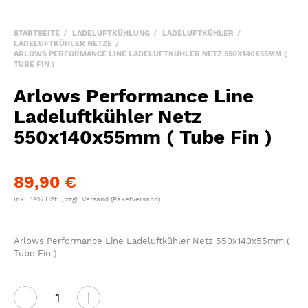
STARTSEITE
LADELUFTKÜHLUNG
LADELUFTKÜHLER
LADELUFTKÜHLER NETZE
ARLOWS PERFORMANCE LINE LADELUFTKÜHLER NETZ 550X140X55MM (
TUBE FIN )
Arlows Performance Line
Ladeluftkühler Netz
550x140x55mm ( Tube Fin )
89,90 €
inkl. 19% USt. , zzgl.
Versand
(Paketversand)
Arlows Performance Line Ladeluftkühler Netz 550x140x55mm (
Tube Fin )