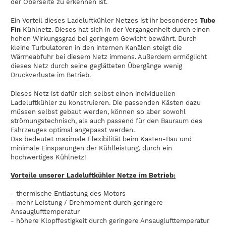
der Oberseite zu erkennen ist.
Ein Vorteil dieses Ladeluftkühler Netzes ist ihr besonderes
Tube
Fin
Kühlnetz. Dieses hat sich in der Vergangenheit durch einen
hohen Wirkungsgrad bei geringem Gewicht bewährt. Durch
kleine Turbulatoren in den internen Kanälen steigt die
Wärmeabfuhr bei diesem Netz immens.
Außerdem ermöglicht
d
ieses Netz durch seine geglätteten Übergänge wenig
Druckverluste im Betrieb.
Dieses Netz ist dafür sich selbst einen individuellen
Ladeluftkühler zu konstruieren. Die passenden Kästen dazu
müssen selbst gebaut werden, können so aber sowohl
strömungstechnisch, als auch passend für den Bauraum des
Fahrzeuges optimal angepasst werden.
Das bedeutet maximale Flexibilität beim Kasten-Bau und
minimale Einsparungen der Kühlleistung, durch ein
hochwertiges Kühlnetz!
Vorteile unserer Ladeluftkühler Netze im Betrieb:
- thermische Entlastung des Motors
- mehr Leistung / Drehmoment durch geringere
Ansauglufttemperatur
- höhere Klopffestigkeit durch geringere Ansauglufttemperatur