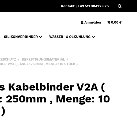
Kontakt
| +49 511 984229 25
Anmelden
0,00 €
SILIKONVERBINDER
WASSER- & ÖLKÜHLUNG
ZESCHUTZ
BEFESTIGUNGSMATERIAL
R V2A ( LÄNGE: 250MM , MENGE: 10 STÜCK )
s Kabelbinder V2A (
: 250mm , Menge: 10
 )