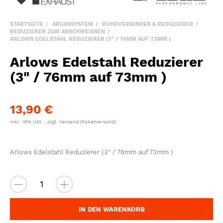
STARTSEITE
ABGASSYSTEM
ROHRVERBINDER & REDUZIERER
REDUZIERER ZUM ANSCHWEISSEN
ARLOWS EDELSTAHL REDUZIERER (3" / 76MM AUF 73MM )
Arlows Edelstahl Reduzierer
(3" / 76mm auf 73mm )
13,90 €
inkl. 19% USt. , zzgl.
Versand
(Paketversand)
Arlows Edelstahl Reduzierer (3" / 76mm auf 73mm )
IN DEN WARENKORB