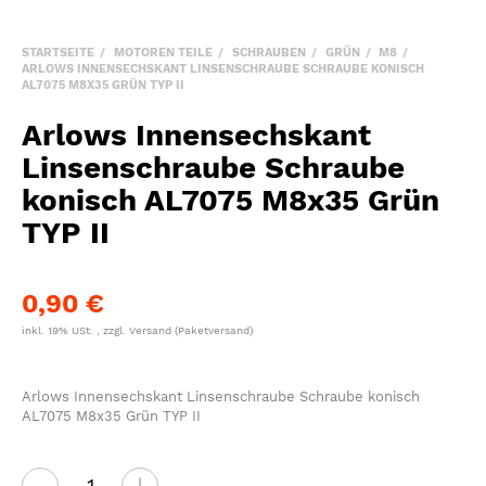
STARTSEITE
MOTOREN TEILE
SCHRAUBEN
GRÜN
M8
ARLOWS INNENSECHSKANT LINSENSCHRAUBE SCHRAUBE KONISCH
AL7075 M8X35 GRÜN TYP II
Arlows Innensechskant
Linsenschraube Schraube
konisch AL7075 M8x35 Grün
TYP II
0,90 €
inkl. 19% USt. , zzgl.
Versand
(Paketversand)
Arlows Innensechskant Linsenschraube Schraube konisch
AL7075 M8x35 Grün TYP II