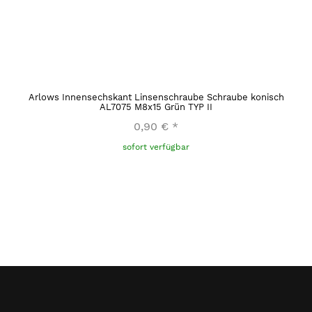
Arlows Innensechskant Linsenschraube Schraube konisch
AL7075 M8x15 Grün TYP II
0,90 €
*
sofort verfügbar