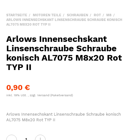
STARTSEITE
MOTOREN TEILE
SCHRAUBEN
ROT
M8
ARLOWS INNENSECHSKANT LINSENSCHRAUBE SCHRAUBE KONISCH
AL7075 M8X20 ROT TYP II
Arlows Innensechskant
Linsenschraube Schraube
konisch AL7075 M8x20 Rot
TYP II
0,90 €
inkl. 19% USt. , zzgl.
Versand
(Paketversand)
Arlows Innensechskant Linsenschraube Schraube konisch
AL7075 M8x20 Rot TYP II