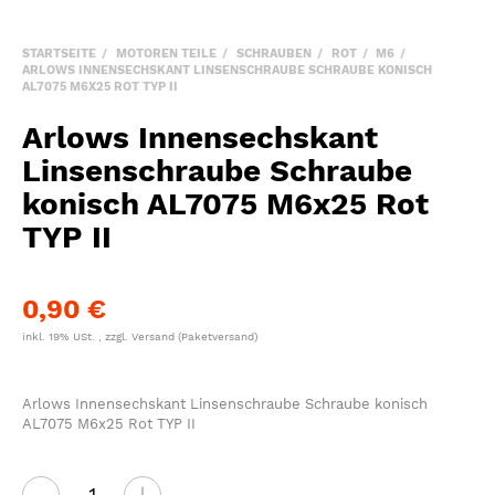
STARTSEITE
MOTOREN TEILE
SCHRAUBEN
ROT
M6
ARLOWS INNENSECHSKANT LINSENSCHRAUBE SCHRAUBE KONISCH
AL7075 M6X25 ROT TYP II
Arlows Innensechskant
Linsenschraube Schraube
konisch AL7075 M6x25 Rot
TYP II
0,90 €
inkl. 19% USt. , zzgl.
Versand
(Paketversand)
Arlows Innensechskant Linsenschraube Schraube konisch
AL7075 M6x25 Rot TYP II