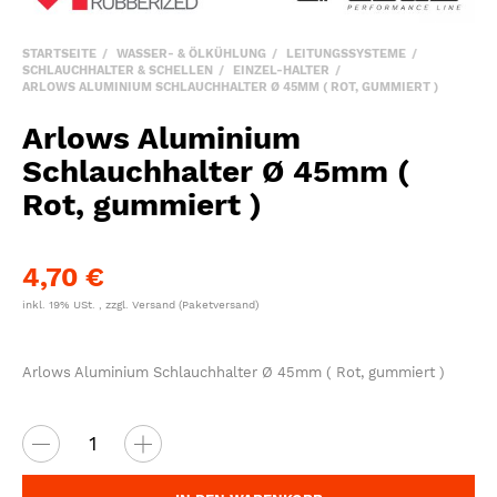
STARTSEITE
WASSER- & ÖLKÜHLUNG
LEITUNGSSYSTEME
SCHLAUCHHALTER & SCHELLEN
EINZEL-HALTER
ARLOWS ALUMINIUM SCHLAUCHHALTER Ø 45MM ( ROT, GUMMIERT )
Arlows Aluminium
Schlauchhalter Ø 45mm (
Rot, gummiert )
4,70 €
inkl. 19% USt. , zzgl.
Versand
(Paketversand)
Arlows Aluminium Schlauchhalter Ø 45mm ( Rot, gummiert )